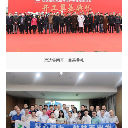
运达集团开工奠基典礼