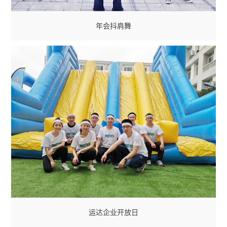
年会抖肩舞
运达企业开放日