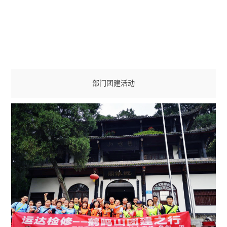
部门团建活动