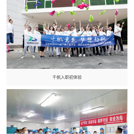
千帆入职初体验