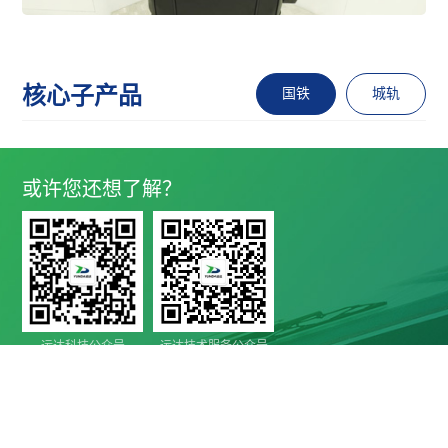
核心子产品
国铁
城轨
或许您还想了解？
运达科技公众号
运达技术服务公众号

地址 Address
四川省成都市高新区西部园区康强四路99号

电话 Telephone