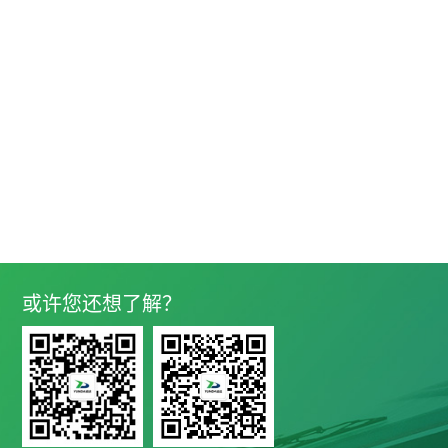
C++软件工程师
工作经验:不限
或许您还想了解？
招聘人数:若干
最低学历:本科
职位要求:
工作内容:
1. 辅助项目经理对项目、产品进行需求分析；