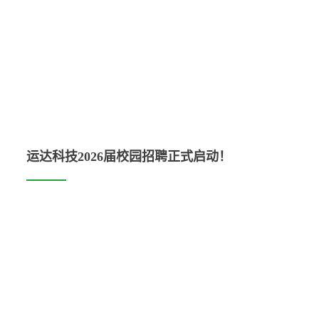





七险一金
门诊重疾保
各类补贴
节日福利
股权激励
障





弹性工作制
自有食堂
员工宿舍
健康体验
员工活动
运达科技2026届校园招聘正式启动！