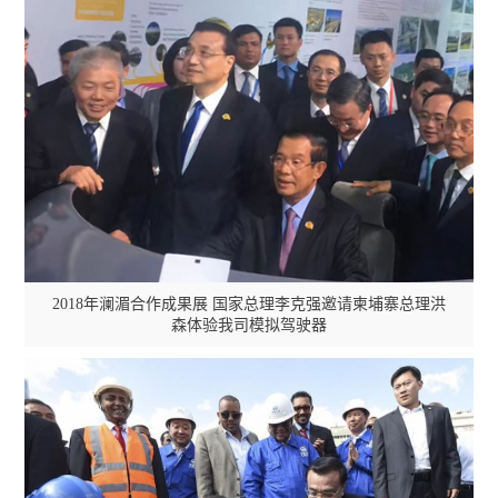
中国中铁
国家能源集团
中国神华
中国铁道科学研究院
2018年澜湄合作成果展 国家总理李克强邀请柬埔寨总理洪
森体验我司模拟驾驶器
CMMI ( 软件成熟度集成模型）认证证书
CRCC中国铁路专用产品认证
中国铁路北京局
中国中车