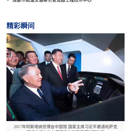
24小时守护
品质至上 精益品控力求卓越
精彩瞬间
构建全能服务体系
24小时服务热线：028-82891080
一流的生产测试环境
一流的生产
2017年阿斯塔纳世博会中国馆 国家主席习近平邀请哈萨克